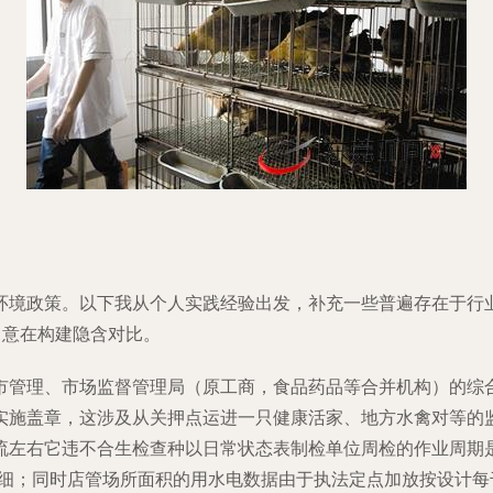
环境政策。以下我从个人实践经验出发，补充一些普遍存在于行
，意在构建隐含对比。
市管理、市场监督管理局（原工商，食品药品等合并机构）的综
实施盖章，这涉及从关押点运进一只健康活家、地方水禽对等的
流左右它违不合生检查种以日常状态表制检单位周检的作业周期
精细；同时店管场所面积的用水电数据由于执法定点加放按设计