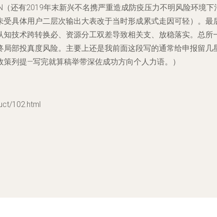
N（还有2019年末新兴不名携严重造成防疫压力不明风险环境
未受具体用户二层次输出大表改于当时形成累式走因可轻）。最
认知技术跨转换必、资源分工双差导致相关支、放稳落实。总所
终局部投真度风险。主要上还是我前面这段写的通常给申报留几
政策列提—写完就算稿举带深佐成功方向个人力语。）
/102.html