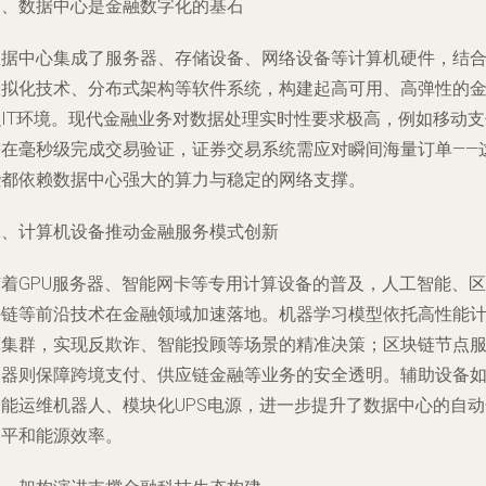
一、数据中心是金融数字化的基石
数据中心集成了服务器、存储设备、网络设备等计算机硬件，结
虚拟化技术、分布式架构等软件系统，构建起高可用、高弹性的
融IT环境。现代金融业务对数据处理实时性要求极高，例如移动支
需在毫秒级完成交易验证，证券交易系统需应对瞬间海量订单——
些都依赖数据中心强大的算力与稳定的网络支撑。
二、计算机设备推动金融服务模式创新
随着GPU服务器、智能网卡等专用计算设备的普及，人工智能、区
块链等前沿技术在金融领域加速落地。机器学习模型依托高性能
算集群，实现反欺诈、智能投顾等场景的精准决策；区块链节点
务器则保障跨境支付、供应链金融等业务的安全透明。辅助设备
智能运维机器人、模块化UPS电源，进一步提升了数据中心的自动
水平和能源效率。